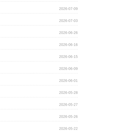
2026-07-09
2026-07-03
2026-06-26
2026-06-16
2026-06-15
2026-06-09
2026-06-01
2026-05-28
2026-05-27
2026-05-26
2026-05-22