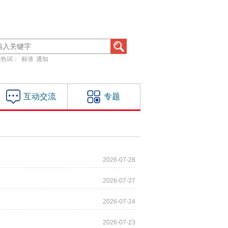
站热词：
标准
通知
互动交流
专题
2026-07-28
2026-07-27
2026-07-24
2026-07-23