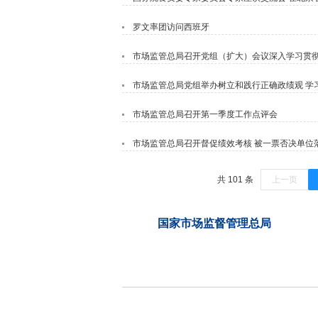
罗文率团访问西班牙
市场监管总局召开党组（扩大）会议深入学习贯
市场监管总局党组举办树立和践行正确政绩观 学
市场监管总局召开第一季度工作点评会
市场监管总局召开督促绩效考核 被一票否决单位
共 101 条
上一页
国家市场监督管理总局