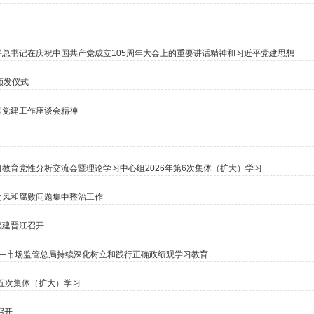
总书记在庆祝中国共产党成立105周年大会上的重要讲话精神和习近平党建思想
颁发仪式
国党建工作座谈会精神
教育党性分析交流会暨理论学习中心组2026年第6次集体（扩大）学习
之风和腐败问题集中整治工作
福建晋江召开
——市场监管总局持续深化树立和践行正确政绩观学习教育
第五次集体（扩大）学习
召开